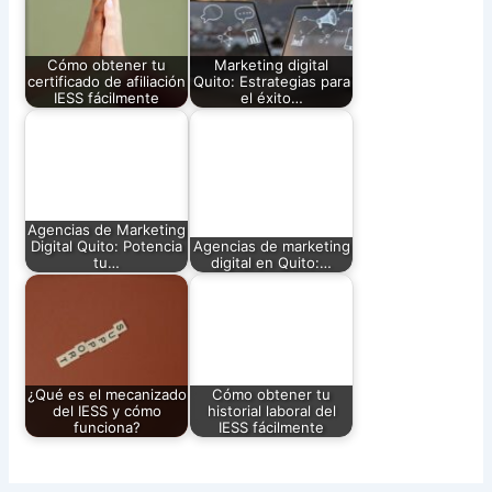
Cómo obtener tu
Marketing digital
certificado de afiliación
Quito: Estrategias para
IESS fácilmente
el éxito…
Agencias de Marketing
Digital Quito: Potencia
Agencias de marketing
tu…
digital en Quito:…
¿Qué es el mecanizado
Cómo obtener tu
del IESS y cómo
historial laboral del
funciona?
IESS fácilmente