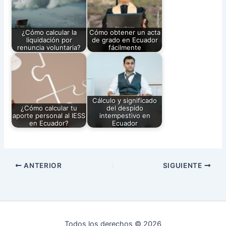
¿Cómo calcular la
Cómo obtener un acta
liquidación por
de grado en Ecuador
renuncia voluntaria?
fácilmente
Cálculo y significado
¿Cómo calcular tu
del despido
aporte personal al IESS
intempestivo en
en Ecuador?
Ecuador
ANTERIOR
SIGUIENTE
Todos los derechos © 2026