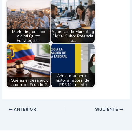
Marketing político
Agencias de Marketing
digital Quito:
Digital Quito: Potencia
Estrategias…
tu…
Cómo obtener tu
¿Qué es el desahucio
historial laboral del
laboral en Ecuador?
IESS fácilmente
ANTERIOR
SIGUIENTE