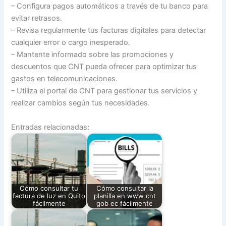
– Configura pagos automáticos a través de tu banco para
evitar retrasos.
– Revisa regularmente tus facturas digitales para detectar
cualquier error o cargo inesperado.
– Mantente informado sobre las promociones y
descuentos que CNT pueda ofrecer para optimizar tus
gastos en telecomunicaciones.
– Utiliza el portal de CNT para gestionar tus servicios y
realizar cambios según tus necesidades.
Entradas relacionadas:
Cómo consultar tu
Cómo consultar la
factura de luz en Quito
planilla en www cnt
fácilmente
gob ec fácilmente