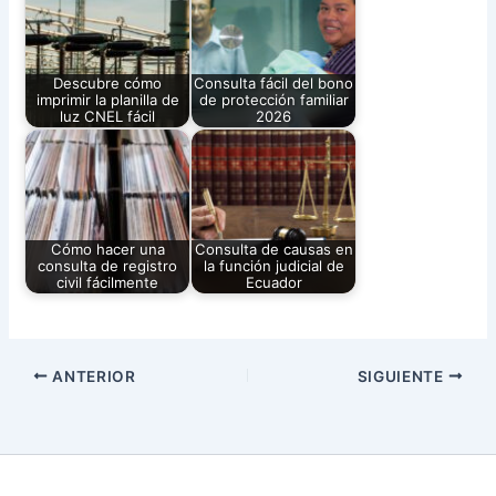
Descubre cómo
Consulta fácil del bono
imprimir la planilla de
de protección familiar
luz CNEL fácil
2026
Cómo hacer una
Consulta de causas en
consulta de registro
la función judicial de
civil fácilmente
Ecuador
ANTERIOR
SIGUIENTE