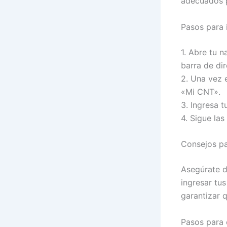
adecuados pa
Pasos para i
1. Abre tu 
barra de di
2. Una vez e
«Mi CNT».
3. Ingresa 
4. Sigue las
Consejos pa
Asegúrate d
ingresar tu
garantizar 
Pasos para c