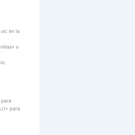
.ec en la
nillas» o
io.
 para
://» para