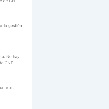
te de CNT.
ar la gestión
ito. No hay
 de CNT.
yudarte a