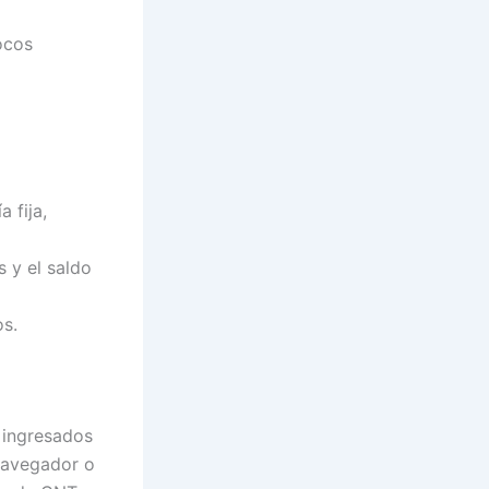
ocos
 fija,
s y el saldo
os.
s ingresados
 navegador o