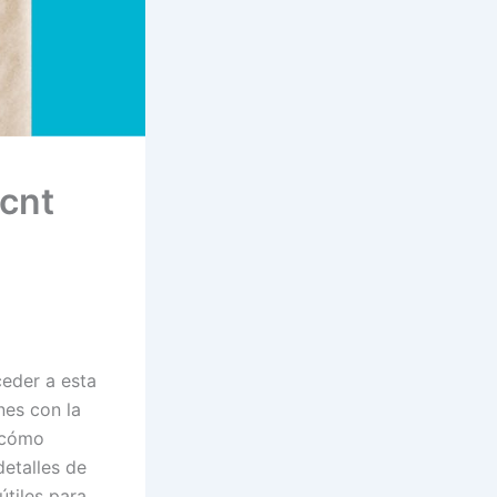
 cnt
eder a esta
nes con la
 cómo
detalles de
útiles para