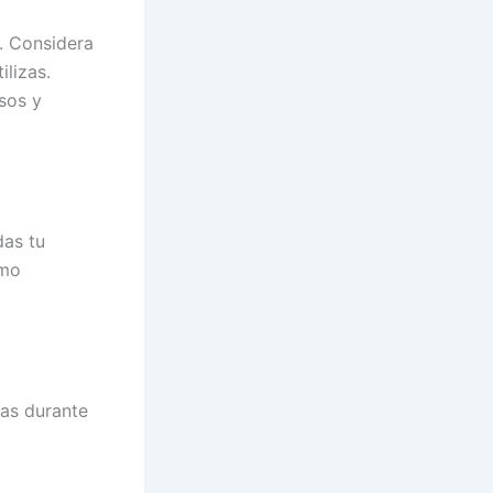
o. Considera
ilizas.
sos y
das tu
ómo
as durante