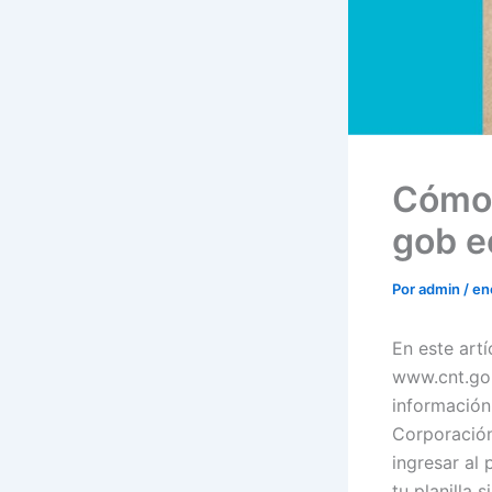
Cómo 
gob e
Por
admin
/
en
En este artí
www.cnt.gob
información
Corporació
ingresar al
tu planilla