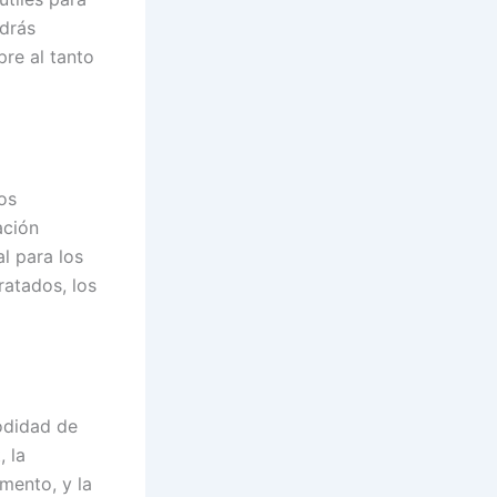
odrás
pre al tanto
os
ación
l para los
ratados, los
modidad de
, la
mento, y la