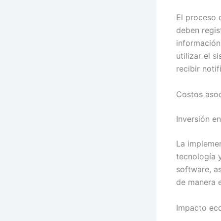
El proceso d
deben regis
información
utilizar el
recibir noti
Costos asoc
Inversión e
La implemen
tecnología 
software, a
de manera e
Impacto eco