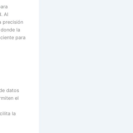
para
. Al
 precisión
 donde la
iciente para
 de datos
rmiten el
ilita la