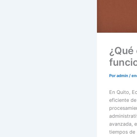
¿Qué 
funci
Por
admin
/
en
En Quito, E
eficiente de
procesamien
administrati
avanzada, e
tiempos de e