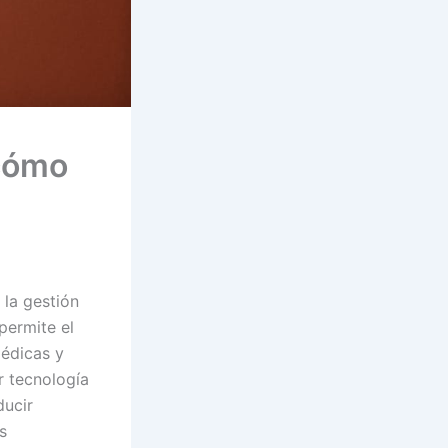
 cómo
 la gestión
permite el
médicas y
ar tecnología
ducir
s