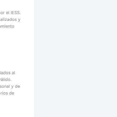
or el IESS.
ualizados y
tamiento
iados al
álido.
sonal y de
orios de