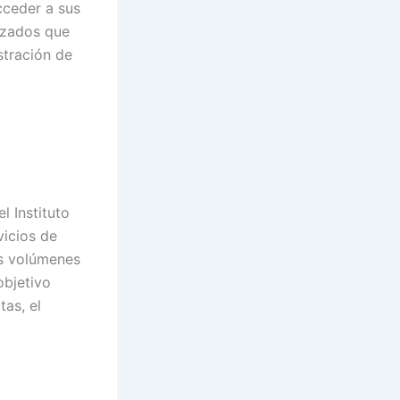
cceder a sus
izados que
stración de
l Instituto
vicios de
es volúmenes
objetivo
tas, el