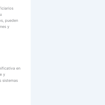
iciarios
su
os, pueden
enes y
ificativa en
e y
os sistemas