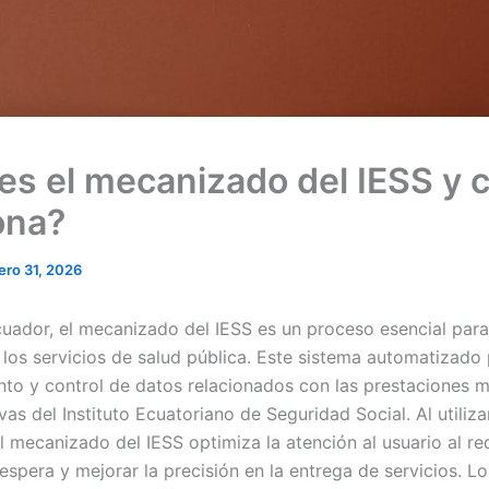
es el mecanizado del IESS y
ona?
ero 31, 2026
cuador, el mecanizado del IESS es un proceso esencial para
 los servicios de salud pública. Este sistema automatizado 
to y control de datos relacionados con las prestaciones 
vas del Instituto Ecuatoriano de Seguridad Social. Al utiliz
l mecanizado del IESS optimiza la atención al usuario al re
spera y mejorar la precisión en la entrega de servicios. Lo