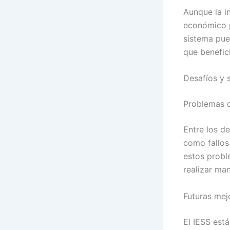
Aunque la in
económico po
sistema pue
que benefic
Desafíos y 
Problemas 
Entre los d
como fallos 
estos probl
realizar ma
Futuras mej
El IESS est