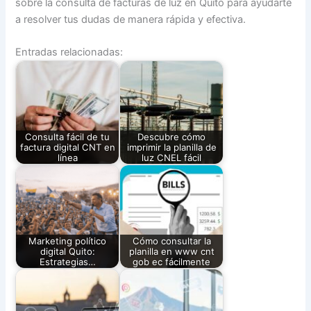
sobre la consulta de facturas de luz en Quito para ayudarte
a resolver tus dudas de manera rápida y efectiva.
Entradas relacionadas:
Consulta fácil de tu
Descubre cómo
factura digital CNT en
imprimir la planilla de
línea
luz CNEL fácil
Marketing político
Cómo consultar la
digital Quito:
planilla en www cnt
Estrategias…
gob ec fácilmente