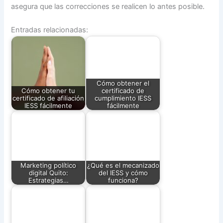
asegura que las correcciones se realicen lo antes posible.
Entradas relacionadas:
Cómo obtener el
Cómo obtener tu
certificado de
certificado de afiliación
cumplimiento IESS
IESS fácilmente
fácilmente
Marketing político
¿Qué es el mecanizado
digital Quito:
del IESS y cómo
Estrategias…
funciona?