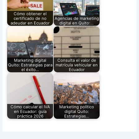
Cómo obtener el
certificado de no
Agencias de marketing
adeudar en Ecuador
digital en Quito:…
Marketing digital
Consulta el valor de
Quito: Estrategias para
matrícula vehicular en
el éxito…
Ecuador
Cómo calcular el IVA
Marketing político
en Ecuador: guía
digital Quito:
práctica 2026
Estrategias…